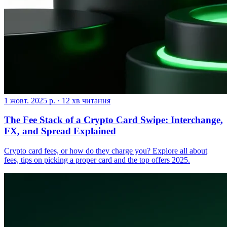
1 жовт. 2025 р.
·
12 хв читання
The Fee Stack of a Crypto Card Swipe: Interchange,
FX, and Spread Explained
Crypto card fees, or how do they charge you? Explore all about
fees, tips on picking a proper card and the top offers 2025.