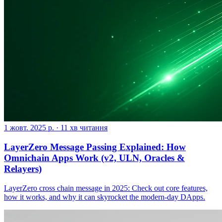
1 жовт. 2025 р.
·
11 хв читання
LayerZero Message Passing Explained: How
Omnichain Apps Work (v2, ULN, Oracles &
Relayers)
LayerZero cross chain message in 2025: Check out core features,
how it works, and why it can skyrocket the modern-day DApps.