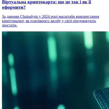
Віртуальна криптокарта: що це так і як її
оформити?
За даними Chainalysis у 2024 році масштаби використання
криптовалют, як платіжного засобу у світі продовжують
зростати.