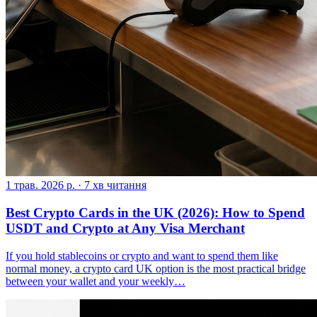
1 трав. 2026 р.
·
7 хв читання
Best Crypto Cards in the UK (2026): How to Spend
USDT and Crypto at Any Visa Merchant
If you hold stablecoins or crypto and want to spend them like
normal money, a crypto card UK option is the most practical bridge
between your wallet and your weekly…