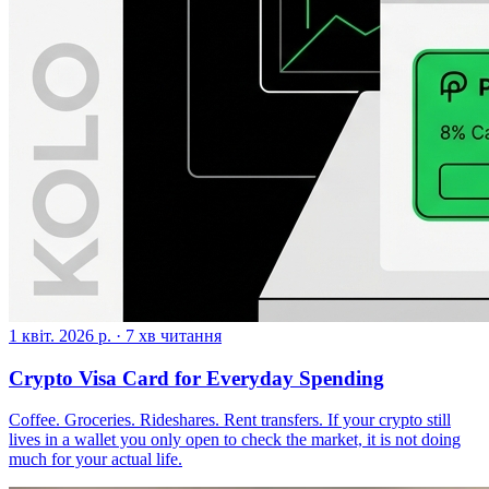
1 квіт. 2026 р.
·
7 хв читання
Crypto Visa Card for Everyday Spending
Coffee. Groceries. Rideshares. Rent transfers. If your crypto still
lives in a wallet you only open to check the market, it is not doing
much for your actual life.