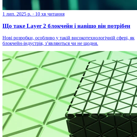
1 лип. 2025 р.
·
10 хв читання
Що таке Layer 2 блокчейн і навіщо він потрібен
Нові розробки, особливо у такій високотехнологічній сфері, як
блокчейн-індустрія, з’являються чи не щодня.