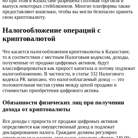
но при этом в Казахстане разрешена спотовая торговля и
выпуск некоторых стейблкоинов. Многие платформы также
предоставляют кошельки, чтобы вы могли безопасно хранить
свою криптовалюту.
Налогообложение операций с
криптовалютой
Что касается налогообложения криптовалюты в Казахстане,
то в соответствии с местным Налоговым кодексом, доходы,
полученные от продажи цифровых активов, будут
классифицироваться как прирост капитала и потому подлежат
налогообложению. В частности, в статье 332 Налогового
кодекса РК записано, что налогооблагаемый доход — это
положительная чистая сумма между ценой продажи и
стоимостью приобретения цифрового актива.
Обязанности физических лиц при получении
дохода от криптовалюты
Все доходы с прироста от продажи цифровых активов
определяются как имущественный доход и подлежат
декларированию налога. Граждане должны регулярно
отчитываться и платить этот налог, заполняя «форму 240.00»