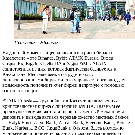
Источник: Ortcom.kz
На данный момент лицензированные криптобиржи в
Казахстане – это Binance, Bybit, ATAIX Eurasia, Biteeu,
CaspianEx, BigOne, Delta DA и Xignal&MT. ATAIX —
единственная из них, которая фактически базируется в
Казахстане. Местные банки сотрудничают с
лицензированными биржами, что упрощает торговлю, дает
возможность пополнить счет биржи напрямую с помощью
банковской карты.
ATAIX Eurasia — крупнейшая в Казахстане внутренняя
криптовалютная биржа с лицензией МФЦА. Главным ее
преимуществом являются хорошо отлаженный механизмы
депозита и вывода активов через множество местных банков
— Halyk Bank, Altyn Bank, Zaman Bank, Freedom Bank, Bereke
Bank, Nurbank, BCC, JusanBank и Qazpost. Здесь возможно
мгновенное пополнение баланса с помощью мобильного