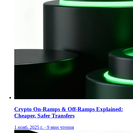
Crypto On-Ramps & Off-Ramps Explained:
Cheaper, Safer Transfers
1 нояб. 2025 г. · 9 мин чтения