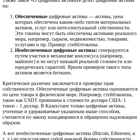
Также Закон «О цифровых активах
»
делит цифровые активы
на:
Обеспеченные
цифровые активы — активы, цена
которых обеспечена каким-либо типом материальных
активов, услуг или интеллектуальной собственности.
Эти токены могут быть обеспечены активами реального
мира, например, сырьем, недвижимостью, товарами,
услугами и пр. Пример: стейблтокены.
Необеспеченные цифровые активы:
генерируются
путем участия в механизме консенсуса (например,
майнинг) и не несут никакой реальной стоимости или
юридических гарантий. Ярким примером такого типа
активов является биткоин.
Критическое различие заключается в проверке прав
собственности. Обеспеченные цифровые активы оцениваются
по цене товара в физическом мире. Например, стейблкоины,
такие как USDT привязаны к стоимости доллара США: 1
токен – 1 доллар. В Казахстане только цифровые активы,
учтенные и удерживаемые указанным выше способом,
считаются по закону находящимися в обращении надлежащим
образом.
А вот необеспеченные цифровые активы (Bitcoin, Ethereum, и
т. д.) не представляют собой никакой формы собственности